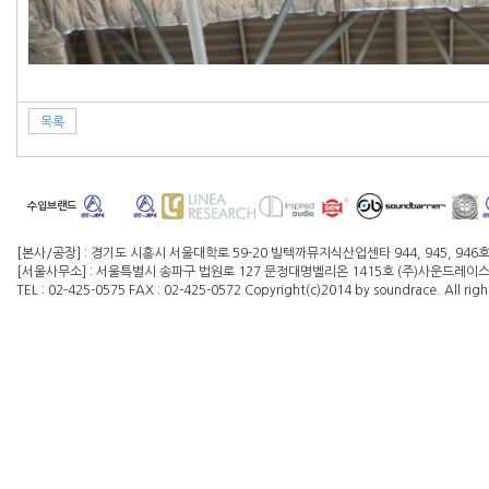
목록
수입브랜드
[본사/공장] : 경기도 시흥시 서울대학로 59-20 빌텍까뮤지식산업센타 944, 945, 946
[서울사무소] : 서울특별시 송파구 법원로 127 문정대명벨리온 1415호 (주)사운드레이스 대
TEL : 02-425-0575 FAX : 02-425-0572 Copyright(c)2014 by soundrace. All righ