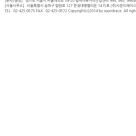
[본사/공장] : 경기도 시흥시 서울대학로 59-20 빌텍까뮤지식산업센타 944, 945, 946
[서울사무소] : 서울특별시 송파구 법원로 127 문정대명벨리온 1415호 (주)사운드레이스 대
TEL : 02-425-0575 FAX : 02-425-0572 Copyright(c)2014 by soundrace. All righ