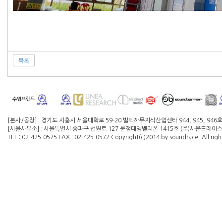
목록
수입브랜드
[본사/공장] : 경기도 시흥시 서울대학로 59-20 빌텍까뮤지식산업센타 944, 945, 946
[서울사무소] : 서울특별시 송파구 법원로 127 문정대명벨리온 1415호 (주)사운드레이스 대
TEL : 02-425-0575 FAX : 02-425-0572 Copyright(c)2014 by soundrace. All righ