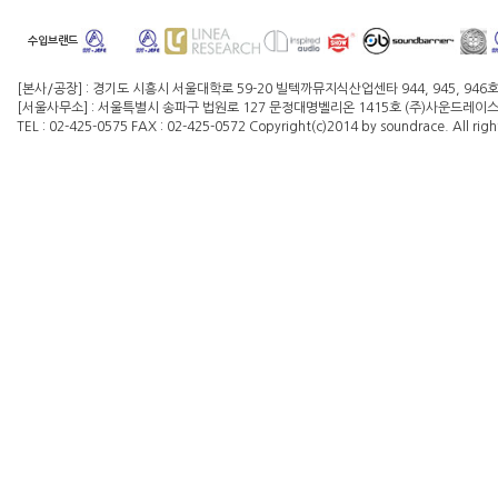
수입브랜드
[본사/공장] : 경기도 시흥시 서울대학로 59-20 빌텍까뮤지식산업센타 944, 945, 946
[서울사무소] : 서울특별시 송파구 법원로 127 문정대명벨리온 1415호 (주)사운드레이스 대
TEL : 02-425-0575 FAX : 02-425-0572 Copyright(c)2014 by soundrace. All righ