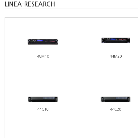
LINEA-RESEARCH
48M10
44M20
44C10
44C20