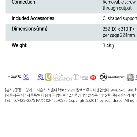
수입브랜드
[본사/공장] : 경기도 시흥시 서울대학로 59-20 빌텍까뮤지식산업센타 944, 945, 946
[서울사무소] : 서울특별시 송파구 법원로 127 문정대명벨리온 1415호 (주)사운드레이스 대
TEL : 02-425-0575 FAX : 02-425-0572 Copyright(c)2014 by soundrace. All righ