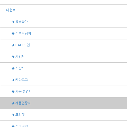
다운로드
유통물가
소프트웨어
CAD 도면
사양서
시방서
카다로그
사용 설명서
제품인증서
프리셋
소비전력